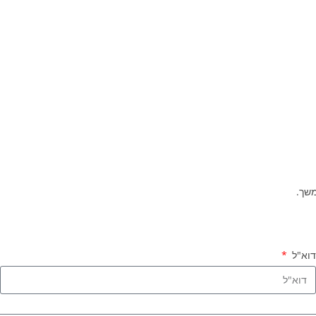
משך.
וא"ל
ט